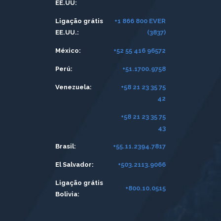
EE.UU:
Ligação grátis
+1 866 800 EVER
EE.UU.:
(3837)
México:
+52 55 416 96572
Perú:
+51.1700.9758
Venezuela:
+58 21 23 35 75
42
+58 21 23 35 75
43
Brasil:
+55.11.2394.7817
El Salvador:
+503.2113.9066
Ligação grátis
+800.10.0515
Bolivia: