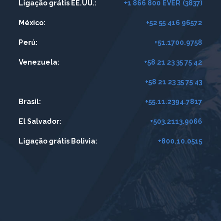
Ligação grátis EE.UU.:
+1 866 800 EVER
(3837)
México:
+52 55 416 96572
Perú:
+51.1700.9758
Venezuela:
+58 21 23 35 75 42
+58 21 23 35 75 43
Brasil:
+55.11.2394.7817
El Salvador:
+503.2113.9066
Ligação grátis Bolivia:
+800.10.0515