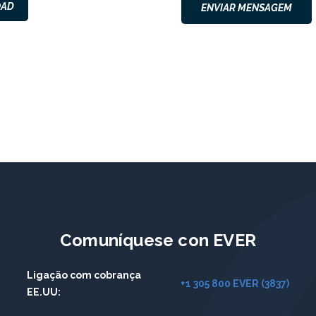
OAD
ENVIAR MENSAGEM
Comuníquese con EVER
Ligação com cobrança
+1 305 800 EVER
(3837)
EE.UU: