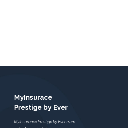
MyInsurace
Prestige by Ever
MyInsurance Prestige by Ever é um