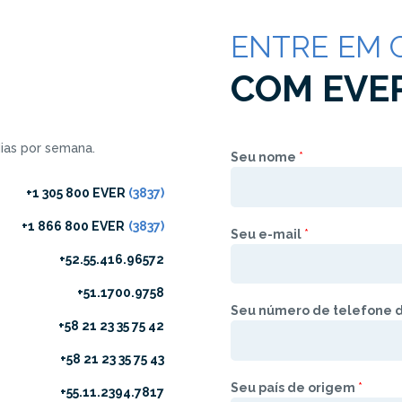
EVER APP
ENTRE EM 
COM EVE
dias por semana.
Seu nome
*
+1 305 800 EVER
(3837)
+1 866 800 EVER
(3837)
Seu e-mail
*
+52.55.416.96572
+51.1700.9758
Seu número de telefone d
+58 21 23 35 75 42
+58 21 23 35 75 43
Seu país de origem
*
+55.11.2394.7817