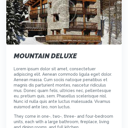
MOUNTAIN DELUXE
Lorem ipsum dolor sit amet, consectetuer
adipiscing elit. Aenean commodo ligula eget dolor.
Aenean massa. Cum sociis natoque penatibus et
magnis dis parturient montes, nascetur ridiculus
mus. Donec quam felis, ultricies nec, pellentesque
eu, pretium quis, sem. Phasellus scelerisque nisl.
Nunc id nulla quis ante luctus malesuada. Vivamus
euismod ante leo, non luctus.
They come in one-, two-, three- and four-bedroom
units, each with a large bathroom, fireplace, living
and dining rooms, and full kitchen.