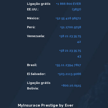
Ligação grátis
+1 866 800 EVER
EE.UU.:
(3837)
México:
+52 55 416 96572
Perú:
+51.1700.9758
Venezuela:
+58 21 23 35 75
42
+58 21 23 35 75
43
Brasil:
+55.11.2394.7817
El Salvador:
+503.2113.9066
Ligação grátis
+800.10.0515
Bolivia:
MyInsurace Prestige by Ever