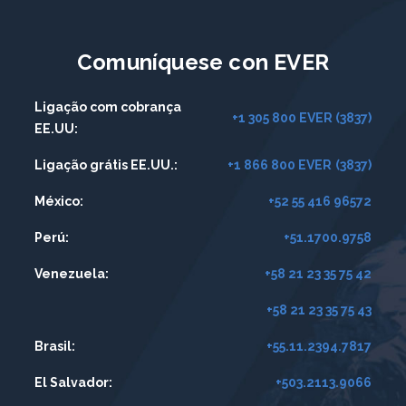
Comuníquese con EVER
Ligação com cobrança
+1 305 800 EVER
(3837)
EE.UU:
Ligação grátis EE.UU.:
+1 866 800 EVER
(3837)
México:
+52 55 416 96572
Perú:
+51.1700.9758
Venezuela:
+58 21 23 35 75 42
+58 21 23 35 75 43
Brasil:
+55.11.2394.7817
El Salvador:
+503.2113.9066