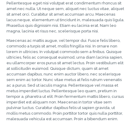
Pellentesque eget nisi volutpat erat condimentum rhoncus sit
amet nec nulla. Ut neque sem, aliquet nec luctus vitae, aliquet
sit amet orci. Curabitur sit amet accumsan arcu. Maecenas
lacus neque, elementum ut tincidunt in, malesuada quis ligula.
Phasellus quis dignissim nisi. Etiam eu lacinia erat. Nam leo
magna, lacinia et risus nec, scelerisque porta nisi.
Maecenas ac mattis augue, vel tempor dui. Fusce felis libero,
commodo a turpis sit amet, mollis fringilla nisi. In ornare non
lorem in ultricies. In volutpat commodo sem a finibus. Quisque
ultricies, felis ac consequat euismod, urna diam lacinia sapien,
eu ullamcorper eros purus sit amet lectus. Proin vestibulum elit
at sollicitudin euismod. Quisque dictum, quam sit amet
accumsan dapibus, nunc enim auctor libero, nec scelerisque
sem enim ac tortor. Nunc vitae metus at felis rutrum venenatis
ac a purus. Sed ut iaculis magna. Pellentesque vel massa et
metus imperdiet luctus. Pellentesque leo quam, pretium in
tempor a, pharetra ut elit. Proin fermentum mattis libero, cursus
imperdiet est aliquam non. Maecenas in tortor vitae sem
pulvinar luctus. Curabitur dapibus felis ut sapien gravida, ut
mollis metus commodo. Proin porttitor tortor quis nulla porttitor,
malesuada vehicula est accumsan. Proin a bibendum enim.