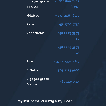
Ligação grátis
+1 866 800 EVER
EE.UU.:
(3837)
México:
+52 55 416 96572
Perú:
+51.1700.9758
Venezuela:
+58 21 23 35 75
42
+58 21 23 35 75
43
Brasil:
+55.11.2394.7817
El Salvador:
+503.2113.9066
Ligação grátis
+800.10.0515
Bolivia:
MyInsurace Prestige by Ever